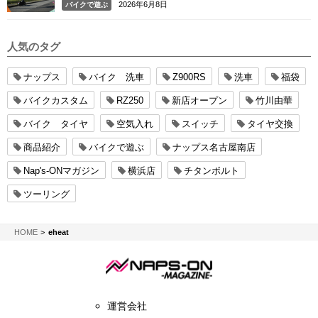
2026年6月8日
バイクで遊ぶ
人気のタグ
ナップス
バイク 洗車
Z900RS
洗車
福袋
バイクカスタム
RZ250
新店オープン
竹川由華
バイク タイヤ
空気入れ
スイッチ
タイヤ交換
商品紹介
バイクで遊ぶ
ナップス名古屋南店
Nap's-ONマガジン
横浜店
チタンボルト
ツーリング
NAPS-ON マガジン
HOME
eheat
運営会社