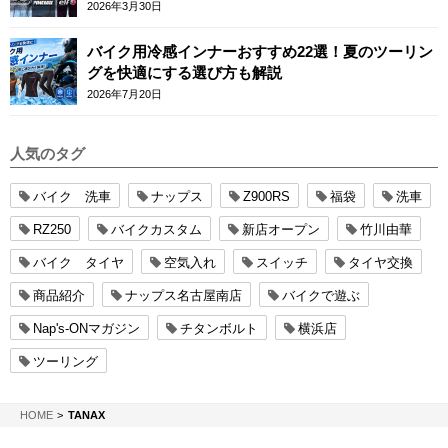
ースカフェロンドン
2026年3月30日
バイク用冷感インナーおすすめ22選！夏のツーリン
グを快適にする選び方も解説
2026年7月20日
人気のタグ
バイク 洗車
ナップス
Z900RS
福袋
洗車
RZ250
バイクカスタム
新店オープン
竹川由華
バイク タイヤ
空気入れ
スイッチ
タイヤ交換
商品紹介
ナップス名古屋南店
バイクで遊ぶ
Nap's-ONマガジン
チタンボルト
横浜店
ツーリング
NAPS-ON マガジン
HOME
TANAX