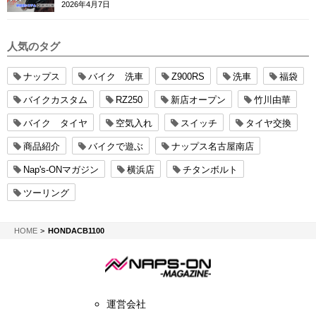
ー
2026年4月7日
人気のタグ
ナップス
バイク 洗車
Z900RS
洗車
福袋
バイクカスタム
RZ250
新店オープン
竹川由華
バイク タイヤ
空気入れ
スイッチ
タイヤ交換
商品紹介
バイクで遊ぶ
ナップス名古屋南店
Nap's-ONマガジン
横浜店
チタンボルト
ツーリング
NAPS-ON マガジン
HOME
HONDACB1100
運営会社