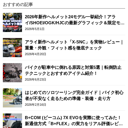
おすすめの記事
2026年新作ヘルメット24モデル一挙紹介！アラ
イ/SHOEI/OGK/HJCの最新グラフィック＆限定モデ
ルまとめ
2026年5月1日
アライ新作ヘルメット「X-SNC」を実物レビュー｜
重量・外観・フィット感を徹底チェック
2026年4月20日
バイクが駐車中に倒れる原因と対策5選｜転倒防止
テクニックとおすすめアイテム紹介！
2026年6月23日
はじめてのソロツーリング完全ガイド｜バイク初心
者が不安なく走るための準備・装備・走り方
2026年2月16日
B+COM (ビーコム) 7X EVOを実際に使ってみた！
新通信方式「B+FLEX」の実力をリアル評価レビュ