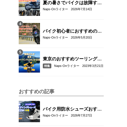
夏の暑さでバイクは故障す
る？起こりやすいトラブルと
Naps-Onライター
2026年7月14日
予防・対策方法を解説
バイク初心者におすすめの関
東近郊ツーリングコース10選
Naps-Onライター
2026年5月20日
｜距離・難易度・マップ付き
で安心！
東京のおすすめツーリングス
ポット10選
Naps-Onライター
2023年3月21日
特集
おすすめの記事
バイク用防水シューズおすす
め18選！雨の日も快適なライ
Naps-Onライター
2026年7月27日
ディングを実現