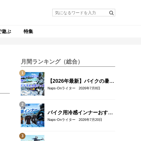
で遊ぶ
特集
月間ランキング（総合）
【2026年最新】バイクの暑さ
対策・冷感グッズおすすめ8
Naps-Onライター
2026年7月8日
選｜真夏のツーリングを快適
にする人気アイテム
バイク用冷感インナーおすす
め22選！夏のツーリングを快
Naps-Onライター
2026年7月20日
適にする選び方も解説