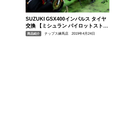
SUZUKI GSX400インパルス タイヤ
交換 【ミシュラン パイロットストリ
ート ラジアル】
ナップス練馬店
2019年4月24日
商品紹介