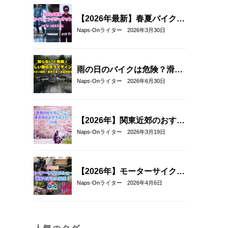
【2026年最新】春夏バイクジ
ャケットおすすめ33選！｜タ
Naps-Onライター
2026年3月30日
イチ・コミネ・パワーエイ
ジ・エルフ・エースカフェロ
ンドン
雨の日のバイクは危険？滑り
やすい場所や安全に走るコツ
Naps-Onライター
2026年6月30日
を解説
【2026年】関東近郊のおすす
めお花見ツーリングスポット
Naps-Onライター
2026年3月19日
10選｜春に走りたい桜の名所
を厳選
【2026年】モーターサイクル
ショー注目モデル総まとめ｜
Naps-Onライター
2026年4月6日
新型バイク＆最新ヘルメット
厳選紹介