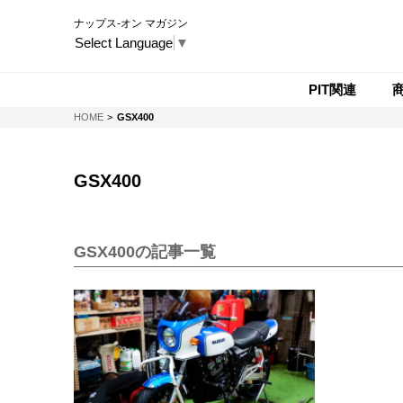
ナップス-オン マガジン
Select Language
▼
PIT関連
NAPS-ON マガジン
HOME
GSX400
GSX400
GSX400の記事一覧