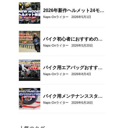
2026年新作ヘルメット24モデ
ル一挙紹介！アラ
Naps-Onライター
2026年5月1日
イ/SHOEI/OGK/HJCの最新グ
ラフィック＆限定モデルまと
め
バイク初心者におすすめの関
東近郊ツーリングコース10選
Naps-Onライター
2026年5月20日
｜距離・難易度・マップ付き
で安心！
バイク用エアバッグおすすめ
5選！｜RSタイチ・HYOD・
Naps-Onライター
2026年8月4日
アルパインスターズ・hit-air
を比較
バイク用メンテナンススタン
ドの選び方とおすすめ6選｜
Naps-Onライター
2026年6月16日
初心者でも安心して使える定
番モデルを解説