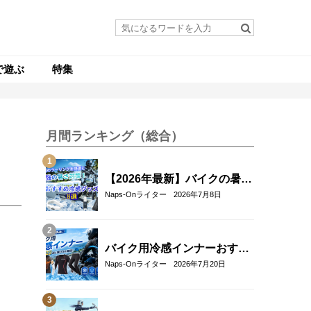
で遊ぶ
特集
月間ランキング（総合）
【2026年最新】バイクの暑さ
対策・冷感グッズおすすめ8
Naps-Onライター
2026年7月8日
選｜真夏のツーリングを快適
にする人気アイテム
バイク用冷感インナーおすす
め22選！夏のツーリングを快
Naps-Onライター
2026年7月20日
適にする選び方も解説