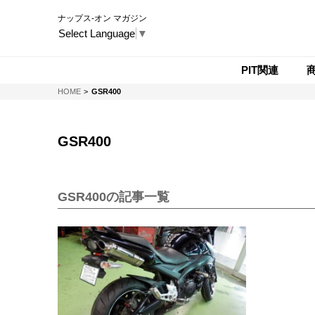
ナップス-オン マガジン
Select Language
▼
PIT関連
NAPS-ON マガジン
HOME
GSR400
GSR400
GSR400の記事一覧