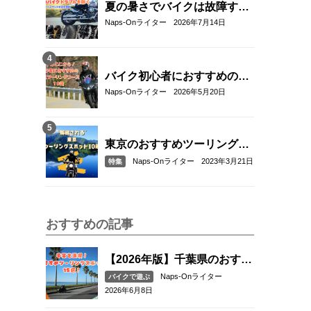
夏の暑さでバイクは故障す
る？起こりやすいトラブルと
Naps-Onライター
2026年7月14日
予防・対策方法を解説
バイク初心者におすすめの関
東近郊ツーリングコース10選
Naps-Onライター
2026年5月20日
｜距離・難易度・マップ付き
で安心！
東京のおすすめツーリングス
ポット10選
Naps-Onライター
2023年3月21日
特集
おすすめの記事
【2026年版】千葉県のおすす
めツーリングスポット15選｜
Naps-Onライター
バイクで遊ぶ
海沿い・絶景・ワインディン
2026年6月8日
グを満喫