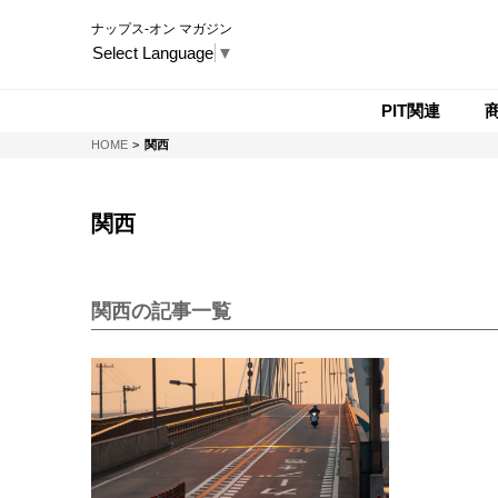
ナップス-オン マガジン
Select Language
▼
PIT関連
NAPS-ON マガジン
HOME
関西
関西
関西の記事一覧