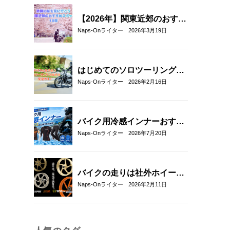
【2026年】関東近郊のおすす
めお花見ツーリングスポット
Naps-Onライター
2026年3月19日
10選｜春に走りたい桜の名所
を厳選
はじめてのソロツーリング完
全ガイド｜バイク初心者が不
Naps-Onライター
2026年2月16日
安なく走るための準備・装
備・走り方
バイク用冷感インナーおすす
め22選！夏のツーリングを快
Naps-Onライター
2026年7月20日
適にする選び方も解説
バイクの走りは社外ホイール
への交換でここまで変わる｜
Naps-Onライター
2026年2月11日
軽量社外ホイール4ブランド
徹底比較