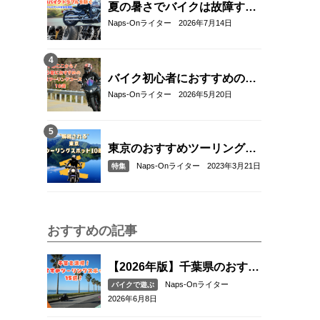
夏の暑さでバイクは故障す
る？起こりやすいトラブルと
Naps-Onライター
2026年7月14日
予防・対策方法を解説
バイク初心者におすすめの関
東近郊ツーリングコース10選
Naps-Onライター
2026年5月20日
｜距離・難易度・マップ付き
で安心！
東京のおすすめツーリングス
ポット10選
Naps-Onライター
2023年3月21日
特集
おすすめの記事
【2026年版】千葉県のおすす
めツーリングスポット15選｜
Naps-Onライター
バイクで遊ぶ
海沿い・絶景・ワインディン
2026年6月8日
グを満喫