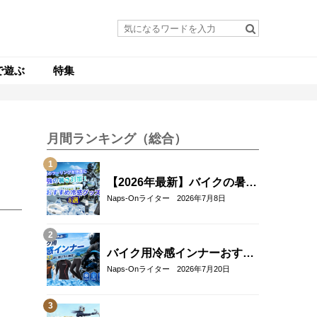
で遊ぶ
特集
月間ランキング（総合）
【2026年最新】バイクの暑さ
対策・冷感グッズおすすめ8
Naps-Onライター
2026年7月8日
選｜真夏のツーリングを快適
にする人気アイテム
バイク用冷感インナーおすす
め22選！夏のツーリングを快
Naps-Onライター
2026年7月20日
適にする選び方も解説