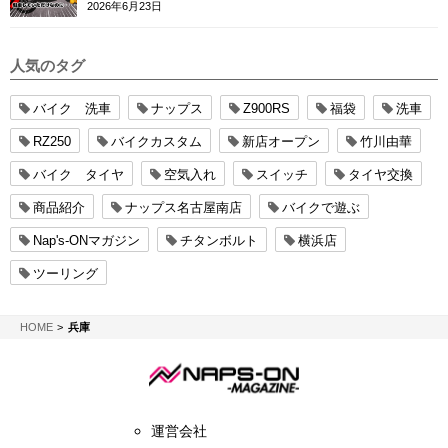
2026年6月23日
人気のタグ
バイク 洗車
ナップス
Z900RS
福袋
洗車
RZ250
バイクカスタム
新店オープン
竹川由華
バイク タイヤ
空気入れ
スイッチ
タイヤ交換
商品紹介
ナップス名古屋南店
バイクで遊ぶ
Nap's-ONマガジン
チタンボルト
横浜店
ツーリング
NAPS-ON マガジン
HOME
兵庫
運営会社