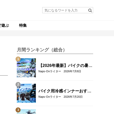
で遊ぶ
特集
月間ランキング（総合）
【2026年最新】バイクの暑さ
対策・冷感グッズおすすめ8
Naps-Onライター
2026年7月8日
選｜真夏のツーリングを快適
にする人気アイテム
バイク用冷感インナーおすす
め22選！夏のツーリングを快
Naps-Onライター
2026年7月20日
適にする選び方も解説