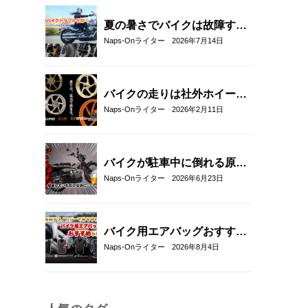
夏の暑さでバイクは故障す
る？起こりやすいトラブルと
Naps-Onライター
2026年7月14日
予防・対策方法を解説
バイクの走りは社外ホイール
への交換でここまで変わる｜
Naps-Onライター
2026年2月11日
軽量社外ホイール4ブランド
徹底比較
バイクが駐車中に倒れる原因
と対策5選｜転倒防止テクニ
Naps-Onライター
2026年6月23日
ックとおすすめアイテム紹
介！
バイク用エアバッグおすすめ
5選！｜RSタイチ・HYOD・
Naps-Onライター
2026年8月4日
アルパインスターズ・hit-air
を比較