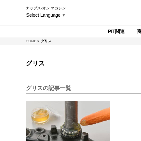
ナップス-オン マガジン
Select Language
▼
PIT関連
NAPS-ON マガジン
HOME
グリス
グリス
グリスの記事一覧