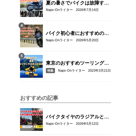
夏の暑さでバイクは故障す
る？起こりやすいトラブルと
Naps-Onライター
2026年7月14日
予防・対策方法を解説
バイク初心者におすすめの関
東近郊ツーリングコース10選
Naps-Onライター
2026年5月20日
｜距離・難易度・マップ付き
で安心！
東京のおすすめツーリングス
ポット10選
Naps-Onライター
2023年3月21日
特集
おすすめの記事
バイクタイヤのラジアルとバ
イアスの違いとは？特徴・選
Naps-Onライター
2026年5月12日
び方とおすすめタイヤ8選！