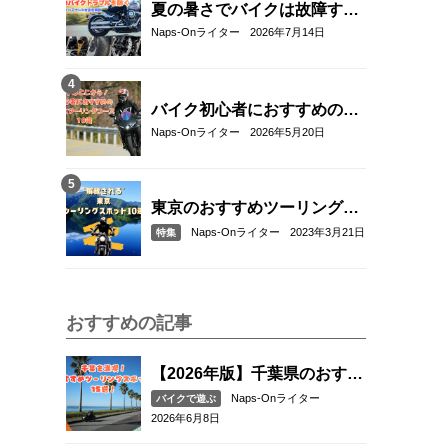
夏の暑さでバイクは故障す
る？起こりやすいトラブルと
Naps-Onライター
2026年7月14日
予防・対策方法を解説
バイク初心者におすすめの関
東近郊ツーリングコース10選
Naps-Onライター
2026年5月20日
｜距離・難易度・マップ付き
で安心！
東京のおすすめツーリングス
ポット10選
Naps-Onライター
2023年3月21日
特集
おすすめの記事
【2026年版】千葉県のおすす
めツーリングスポット15選｜
Naps-Onライター
バイクで遊ぶ
海沿い・絶景・ワインディン
2026年6月8日
グを満喫