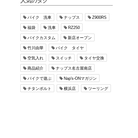
人気のタグ
バイク 洗車
ナップス
Z900RS
福袋
洗車
RZ250
バイクカスタム
新店オープン
竹川由華
バイク タイヤ
空気入れ
スイッチ
タイヤ交換
商品紹介
ナップス名古屋南店
バイクで遊ぶ
Nap's-ONマガジン
チタンボルト
横浜店
ツーリング