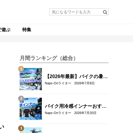
で遊ぶ
特集
月間ランキング（総合）
【2026年最新】バイクの暑さ
対策・冷感グッズおすすめ8
Naps-Onライター
2026年7月8日
選｜真夏のツーリングを快適
にする人気アイテム
バイク用冷感インナーおすす
め22選！夏のツーリングを快
Naps-Onライター
2026年7月20日
適にする選び方も解説
い