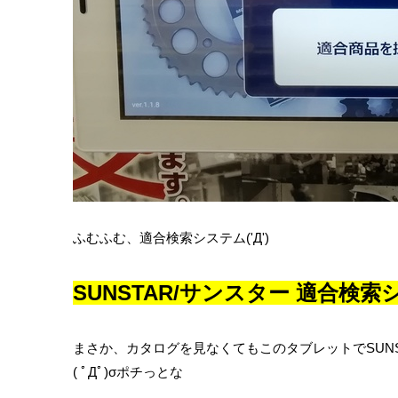
ふむふむ、適合検索システム('Д')
SUNSTAR/サンスター 適合検索シ
まさか、カタログを見なくてもこのタブレットでSUN
( ﾟДﾟ)σポチっとな