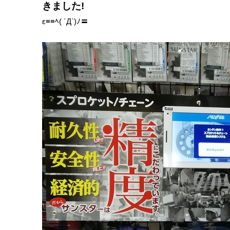
きました!
ε≡≡ﾍ( ´Д`)ﾉ〓