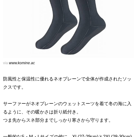
via
www.komine.ac
防風性と保温性に優れるネオプレーンで全体が作成されたソッ
クスです。
サーファーがネオプレーンのウェットスーツを着て冬の海に入
るように、その暖かさは折り紙付き。
つま先からスネ部分までしっかり寒さから守ります。
一般的なS・M・Lサイズの他に、XL(27-29cm)と2XL(28-30cm)