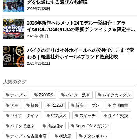
グを快適にする選び方も解説
2026年7月20日
2026年新作ヘルメット24モデル一挙紹介！アラ
イ/SHOEI/OGK/HJCの最新グラフィック＆限定モデ
ルまとめ
2026年5月1日
バイクの走りは社外ホイールへの交換でここまで変
わる｜軽量社外ホイール4ブランド徹底比較
2026年2月11日
人気のタグ
ナップス
Z900RS
バイク 洗車
バイクカスタム
洗車
福袋
RZ250
新店オープン
竹川由華
バイク タイヤ
空気入れ
スイッチ
タイヤ交換
バイクで遊ぶ
商品紹介
Nap's-ONマガジン
ナップス名古屋南店
横浜店
チタンボルト