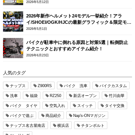
2026年5月12日
2026年新作ヘルメット24モデル一挙紹介！アラ
イ/SHOEI/OGK/HJCの最新グラフィック＆限定モデ
ルまとめ
2026年5月1日
バイクが駐車中に倒れる原因と対策5選｜転倒防止
テクニックとおすすめアイテム紹介！
2026年6月23日
人気のタグ
ナップス
Z900RS
バイク 洗車
バイクカスタム
洗車
福袋
RZ250
新店オープン
竹川由華
バイク タイヤ
空気入れ
スイッチ
タイヤ交換
バイクで遊ぶ
商品紹介
Nap's-ONマガジン
ナップス名古屋南店
横浜店
チタンボルト