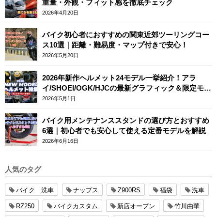
重量・外観・フィット感を徹底チェック
2026年4月20日
バイク初心者におすすめの関東近郊ツーリングコー
ス10選｜距離・難易度・マップ付きで安心！
2026年5月20日
2026年新作ヘルメット24モデル一挙紹介！アラ
イ/SHOEI/OGK/HJCの最新グラフィック＆限定モデ
ルまとめ
2026年5月1日
バイク用メンテナンススタンドの選び方とおすすめ
6選｜初心者でも安心して使える定番モデルを解説
2026年6月16日
人気のタグ
バイク 洗車
ナップス
Z900RS
福袋
洗車
RZ250
バイクカスタム
新店オープン
竹川由華