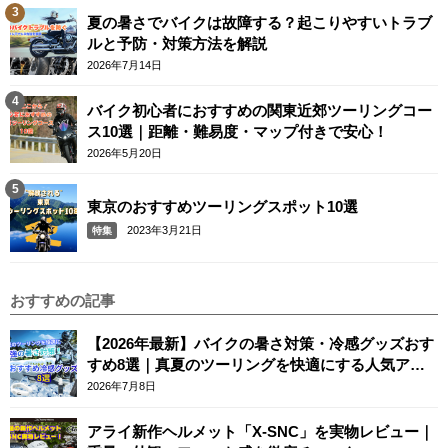
夏の暑さでバイクは故障する？起こりやすいトラブ
ルと予防・対策方法を解説
2026年7月14日
バイク初心者におすすめの関東近郊ツーリングコー
ス10選｜距離・難易度・マップ付きで安心！
2026年5月20日
東京のおすすめツーリングスポット10選
2023年3月21日
特集
おすすめの記事
【2026年最新】バイクの暑さ対策・冷感グッズおす
すめ8選｜真夏のツーリングを快適にする人気アイ
テム
2026年7月8日
アライ新作ヘルメット「X-SNC」を実物レビュー｜