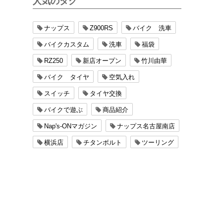
人気のタグ
ナップス
Z900RS
バイク 洗車
バイクカスタム
洗車
福袋
RZ250
新店オープン
竹川由華
バイク タイヤ
空気入れ
スイッチ
タイヤ交換
バイクで遊ぶ
商品紹介
Nap's-ONマガジン
ナップス名古屋南店
横浜店
チタンボルト
ツーリング