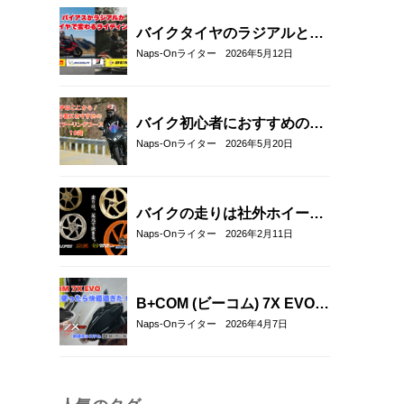
ジ・エルフ・エースカフェロ
ンドン
バイクタイヤのラジアルとバ
イアスの違いとは？特徴・選
Naps-Onライター
2026年5月12日
び方とおすすめタイヤ8選！
バイク初心者におすすめの関
東近郊ツーリングコース10選
Naps-Onライター
2026年5月20日
｜距離・難易度・マップ付き
で安心！
バイクの走りは社外ホイール
への交換でここまで変わる｜
Naps-Onライター
2026年2月11日
軽量社外ホイール4ブランド
徹底比較
B+COM (ビーコム) 7X EVOを
実際に使ってみた！新通信方
Naps-Onライター
2026年4月7日
式「B+FLEX」の実力をリア
ル評価レビュー