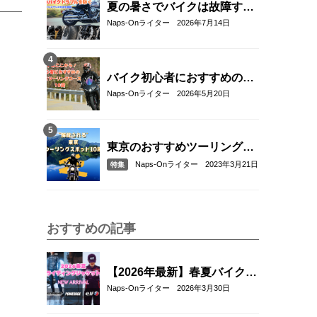
夏の暑さでバイクは故障す
る？起こりやすいトラブルと
Naps-Onライター
2026年7月14日
予防・対策方法を解説
バイク初心者におすすめの関
東近郊ツーリングコース10選
Naps-Onライター
2026年5月20日
｜距離・難易度・マップ付き
で安心！
東京のおすすめツーリングス
ポット10選
Naps-Onライター
2023年3月21日
特集
おすすめの記事
【2026年最新】春夏バイクジ
ャケットおすすめ33選！｜タ
Naps-Onライター
2026年3月30日
イチ・コミネ・パワーエイ