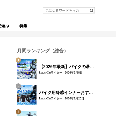
で遊ぶ
特集
月間ランキング（総合）
【2026年最新】バイクの暑さ
対策・冷感グッズおすすめ8
Naps-Onライター
2026年7月8日
選｜真夏のツーリングを快適
にする人気アイテム
バイク用冷感インナーおすす
め22選！夏のツーリングを快
Naps-Onライター
2026年7月20日
適にする選び方も解説