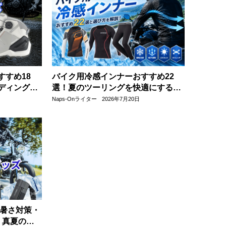
すすめ18
バイク用冷感インナーおすすめ22
ディングを
選！夏のツーリングを快適にする選
び方も解説
Naps-Onライター
2026年7月20日
の暑さ対策・
｜真夏のツ