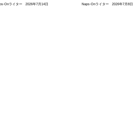
解説
ーリングを快適にする人
aps-Onライター
2026年7月14日
Naps-Onライター
2026年7月8日