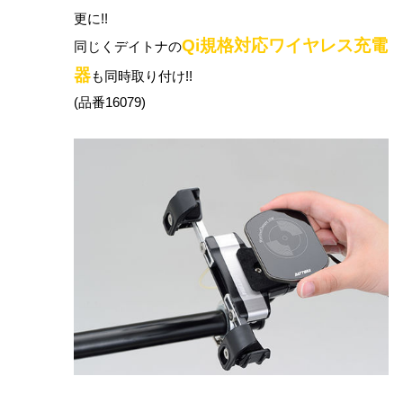
更に!!
Qi規格対応ワイヤレス充電
同じくデイトナの
器
も同時取り付け!!
(品番16079)