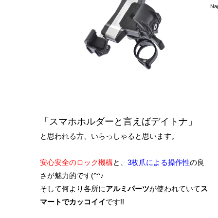
を
N
「スマホホルダーと言えばデイトナ」
と思われる方、いらっしゃると思います。
安心安全のロック機構
と、
3枚爪による操作性
の良
さが魅力的です(^^♪
そして何より各所に
アルミパーツ
が使われていて
ス
マートでカッコイイ
です!!