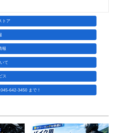
ストア
報
情報
いて
ビス
5-642-3450 まで！