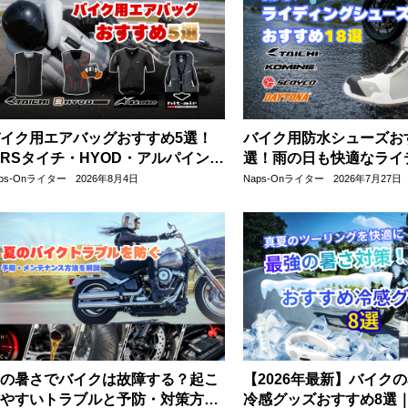
イク用エアバッグおすすめ5選！
バイク用防水シューズお
RSタイチ・HYOD・アルパインス
選！雨の日も快適なライ
ーズ・hit-airを比較
実現
aps-Onライター
2026年8月4日
Naps-Onライター
2026年7月27日
の暑さでバイクは故障する？起こ
【2026年最新】バイク
やすいトラブルと予防・対策方法
冷感グッズおすすめ8選