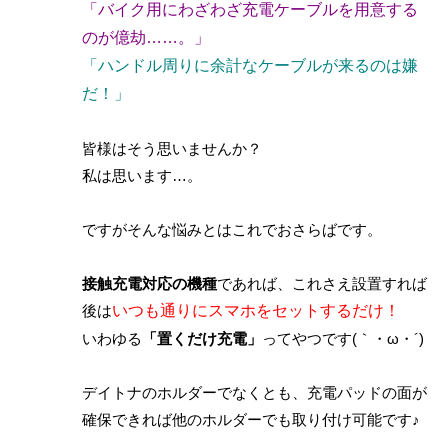
「バイク用にわざわざ充電ケーブルを用意する
のが億劫……。」
「ハンドル周りに余計なケーブルが来るのは嫌
だ！」
皆様はそう思いませんか？
私は思います…。
ですがそんな悩みとはこれでおさらばです。
接触充電対応の機種
であれば、これさえ設置すれば
後は
いつも通りにスマホをセットするだけ！
いわゆる
「置くだけ充電」
ってやつです(｀・ω・´)
デイトナのホルダーでなくとも、充電パッドの面が
確保できれば他のホルダーでも取り付け可能です♪