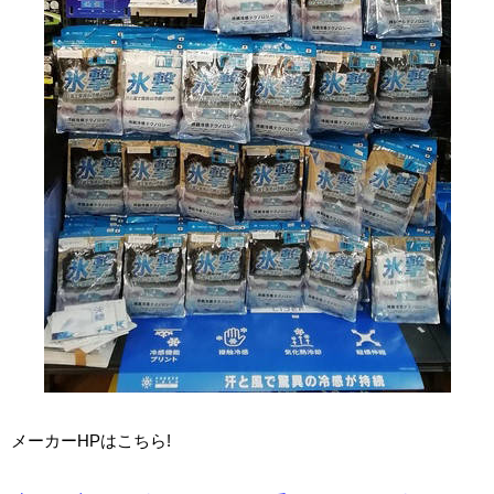
メーカーHPは
こちら
!