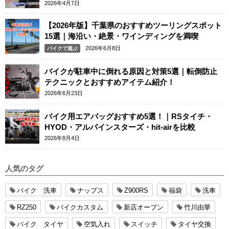
ー
2026年4月7日
【2026年版】千葉県のおすすめツーリングスポット
15選｜海沿い・絶景・ワインディングを満喫
2026年6月8日
バイクで遊ぶ
バイクが駐車中に倒れる原因と対策5選｜転倒防止
テクニックとおすすめアイテム紹介！
2026年6月23日
バイク用エアバッグおすすめ5選！｜RSタイチ・
HYOD・アルパインスターズ・hit-airを比較
2026年8月4日
人気のタグ
バイク 洗車
ナップス
Z900RS
福袋
洗車
RZ250
バイクカスタム
新店オープン
竹川由華
バイク タイヤ
空気入れ
スイッチ
タイヤ交換