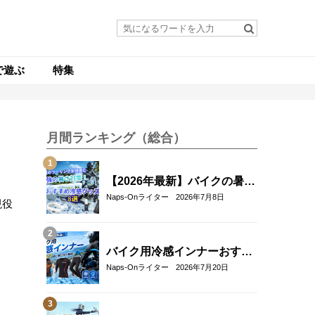
で遊ぶ
特集
月間ランキング（総合）
【2026年最新】バイクの暑さ
対策・冷感グッズおすすめ8
Naps-Onライター
2026年7月8日
現役
選｜真夏のツーリングを快適
にする人気アイテム
バイク用冷感インナーおすす
め22選！夏のツーリングを快
Naps-Onライター
2026年7月20日
適にする選び方も解説