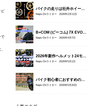
バイクの走りは社外ホイール
タビ
への交換でここまで変わる｜
Naps-Onライター
2026年2月11日
軽量社外ホイール4ブランド
徹底比較
B+COM (ビーコム) 7X EVOを
ーで
実際に使ってみた！新通信方
Naps-Onライター
2026年4月7日
式「B+FLEX」の実力をリア
ル評価レビュー
に、
2026年新作ヘルメット24モデ
ル一挙紹介！アラ
Naps-Onライター
2026年5月1日
イ/SHOEI/OGK/HJCの最新グ
ラフィック＆限定モデルまと
め
バイク初心者におすすめの関
東近郊ツーリングコース10選
Naps-Onライター
2026年5月20日
｜距離・難易度・マップ付き
で安心！