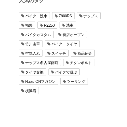
人気のタグ
バイク 洗車
Z900RS
ナップス
福袋
RZ250
洗車
バイクカスタム
新店オープン
竹川由華
バイク タイヤ
空気入れ
スイッチ
商品紹介
ナップス名古屋南店
チタンボルト
タイヤ交換
バイクで遊ぶ
Nap's-ONマガジン
ツーリング
横浜店