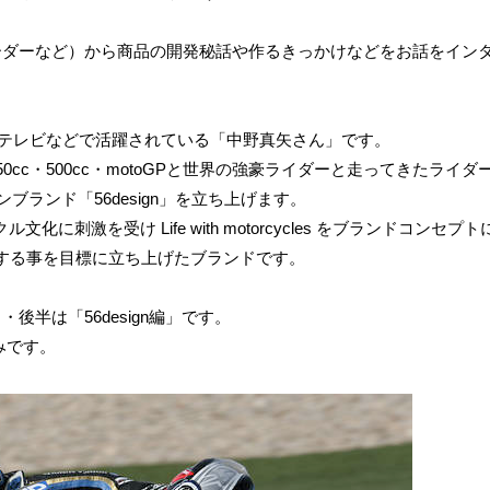
ーダーなど）から商品の開発秘話や作るきっかけなどをお話をイン
面やテレビなどで活躍されている「中野真矢さん」です。
0cc・500cc・motoGPと世界の強豪ライダーと走ってきたライダ
ブランド「56design」を立ち上げます。
化に刺激を受け Life with motorcycles をブランドコンセプト
する事を目標に立ち上げたブランドです。
半は「56design編」です。
みです。