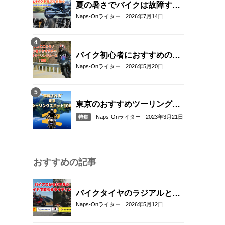
夏の暑さでバイクは故障す
る？起こりやすいトラブルと
Naps-Onライター
2026年7月14日
予防・対策方法を解説
バイク初心者におすすめの関
東近郊ツーリングコース10選
Naps-Onライター
2026年5月20日
｜距離・難易度・マップ付き
で安心！
東京のおすすめツーリングス
ポット10選
Naps-Onライター
2023年3月21日
特集
おすすめの記事
バイクタイヤのラジアルとバ
イアスの違いとは？特徴・選
Naps-Onライター
2026年5月12日
び方とおすすめタイヤ8選！