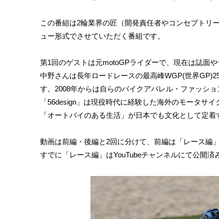
この番組は2輪業界の匠（開発責任者やコンセプトリ
ュー形式でさせていただく番組です。
第1回のゲストは元motoGPライダーで、現在は誌
中野さんは長年ロードレースの最高峰WGP(世界GP)25
す。2008年からは自らのバイクアパレル・ファッション
「56design」は現役時代に経験した海外のモータサイクル文
「オートバイのある生活」が日本でも文化として定着
動画は前編・後編と2回に分けて、前編は「レース編」・後
すでに「レース編」はYouTubeチャンネルにて公開済