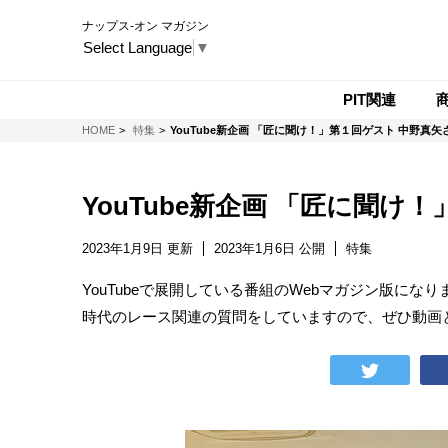
ナップス-オン マガジン
Select Language
▼
PIT関連
NAPS-ON マガジン
HOME
特集
YouTube新企画 「匠に聞け！」第１回ゲスト 中野真矢
YouTube新企画 「匠に聞け
2023年1月9日 更新
2023年1月6日 公開
特集
YouTubeで展開している番組のWebマガジン版にな
時代のレース関連の質問をしていますので、ぜひ動画