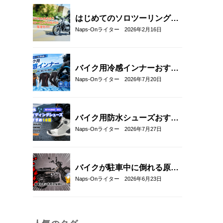
を厳選
はじめてのソロツーリング完
全ガイド｜バイク初心者が不
Naps-Onライター
2026年2月16日
安なく走るための準備・装
備・走り方
バイク用冷感インナーおすす
め22選！夏のツーリングを快
Naps-Onライター
2026年7月20日
適にする選び方も解説
バイク用防水シューズおすす
め18選！雨の日も快適なライ
Naps-Onライター
2026年7月27日
ディングを実現
バイクが駐車中に倒れる原因
と対策5選｜転倒防止テクニ
Naps-Onライター
2026年6月23日
ックとおすすめアイテム紹
介！