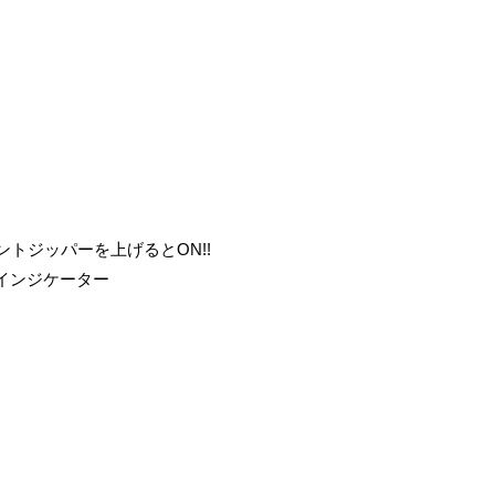
ントジッパーを上げるとON!!
インジケーター