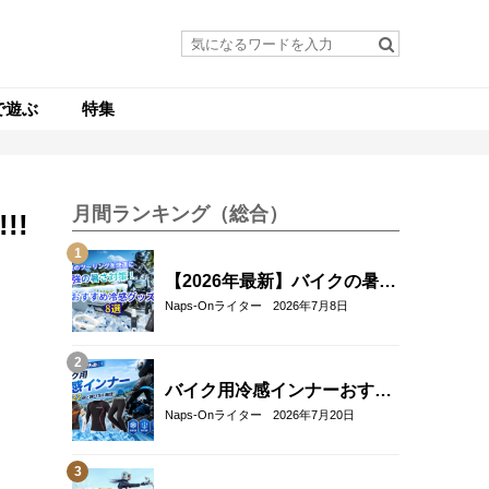
で遊ぶ
特集
月間ランキング（総合）
!!
【2026年最新】バイクの暑さ
対策・冷感グッズおすすめ8
Naps-Onライター
2026年7月8日
選｜真夏のツーリングを快適
にする人気アイテム
バイク用冷感インナーおすす
め22選！夏のツーリングを快
Naps-Onライター
2026年7月20日
適にする選び方も解説