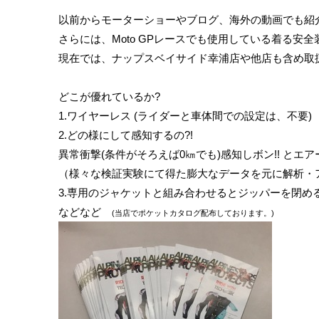
以前からモーターショーやブログ、海外の動画でも紹
さらには、
Moto GP
レースでも使用している着る安全
現在では、ナップスベイサイド幸浦店や他店も含め取
どこが優れているか?
1.
ワイヤーレス
(
ライダーと車体間での設定は、不要
)
2.
どの様にして感知するの?!
異常衝撃
(
条件がそろえば0㎞でも
)
感知しボン
!!
とエア
（様々な検証実験にて得た膨大なデータを元に解析・
3.
専用のジャケットと組み合わせるとジッパーを閉め
などなど
(当店でポケットカタログ配布しております。)