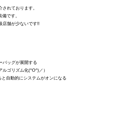
介されております。
装備です。
扱店舗が少ないです
!!
ーバッグが展開する
アルゴリズム化
(^O^)
／）
ると自動的にシステムがオンになる