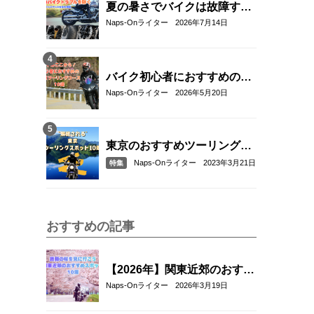
夏の暑さでバイクは故障す
る？起こりやすいトラブルと
Naps-Onライター
2026年7月14日
予防・対策方法を解説
バイク初心者におすすめの関
東近郊ツーリングコース10選
Naps-Onライター
2026年5月20日
｜距離・難易度・マップ付き
で安心！
東京のおすすめツーリングス
ポット10選
Naps-Onライター
2023年3月21日
特集
おすすめの記事
【2026年】関東近郊のおすす
めお花見ツーリングスポット
Naps-Onライター
2026年3月19日
10選｜春に走りたい桜の名所