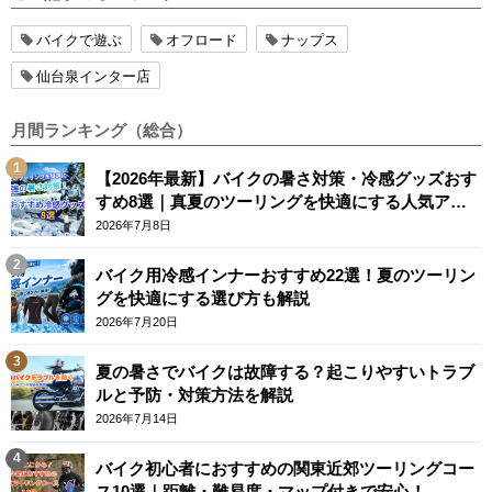
バイクで遊ぶ
オフロード
ナップス
仙台泉インター店
月間ランキング（総合）
【2026年最新】バイクの暑さ対策・冷感グッズおす
すめ8選｜真夏のツーリングを快適にする人気アイ
テム
2026年7月8日
バイク用冷感インナーおすすめ22選！夏のツーリン
グを快適にする選び方も解説
2026年7月20日
夏の暑さでバイクは故障する？起こりやすいトラブ
ルと予防・対策方法を解説
2026年7月14日
バイク初心者におすすめの関東近郊ツーリングコー
ス10選｜距離・難易度・マップ付きで安心！