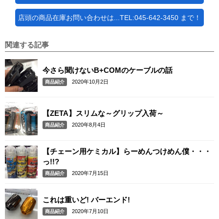
店頭の商品在庫お問い合わせは...TEL:045-642-3450 まで！
関連する記事
今さら聞けないB+COMのケーブルの話
2020年10月2日
商品紹介
【ZETA】スリムな～グリップ入荷～
2020年8月4日
商品紹介
【チェーン用ケミカル】らーめんつけめん僕・・・
っ!!?
2020年7月15日
商品紹介
これは重いど! バーエンド!
2020年7月10日
商品紹介