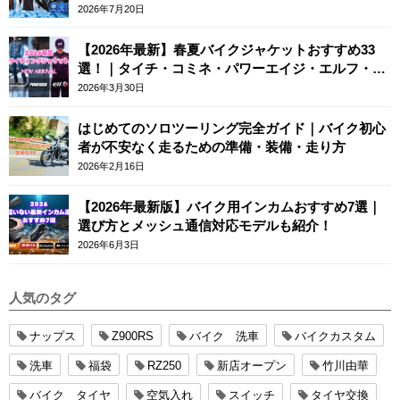
2026年7月20日
【2026年最新】春夏バイクジャケットおすすめ33
選！｜タイチ・コミネ・パワーエイジ・エルフ・エ
ースカフェロンドン
2026年3月30日
はじめてのソロツーリング完全ガイド｜バイク初心
者が不安なく走るための準備・装備・走り方
2026年2月16日
【2026年最新版】バイク用インカムおすすめ7選｜
選び方とメッシュ通信対応モデルも紹介！
2026年6月3日
人気のタグ
ナップス
Z900RS
バイク 洗車
バイクカスタム
洗車
福袋
RZ250
新店オープン
竹川由華
バイク タイヤ
空気入れ
スイッチ
タイヤ交換