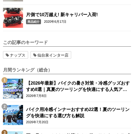
片側で10万越え! 新キャリパー入荷!
2020年6月17日
商品紹介
この記事のキーワード
ナップス
仙台泉インター店
月間ランキング（総合）
【2026年最新】バイクの暑さ対策・冷感グッズおす
すめ8選｜真夏のツーリングを快適にする人気アイ
テム
2026年7月8日
バイク用冷感インナーおすすめ22選！夏のツーリン
グを快適にする選び方も解説
2026年7月20日