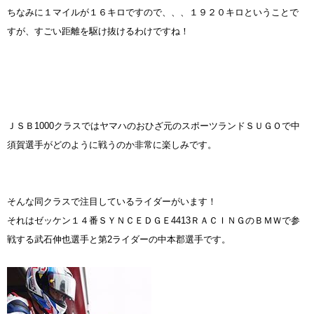
ちなみに１マイルが１６キロですので、、、１９２０キロということで
すが、すごい距離を駆け抜けるわけですね！
ＪＳＢ1000クラスではヤマハのおひざ元のスポーツランドＳＵＧＯで中
須賀選手がどのように戦うのか非常に楽しみです。
そんな同クラスで注目しているライダーがいます！
それはゼッケン１４番ＳＹＮＣＥＤＧＥ4413ＲＡＣＩＮＧのＢＭＷで参
戦する武石伸也選手と第2ライダーの中本郡選手です。