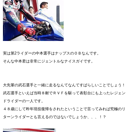
実は第2ライダーの中本選手はナップスのＯＢなんです。
そんな中本君は非常にジェントルなナイスガイです。
大先輩の武石選手と一緒に走るなんてなんてすばらしいことでしょう！
武石選手といえば当時８耐でＲＶＦを駆って表彰台にも上ったレジェン
ドライダーの一人です。
４８歳にして昨年現役復帰をされたということで言ってみれば究極のリ
ターンライダーとも言えるのではないでしょうか、、、！？