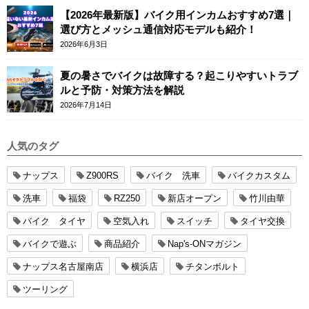
【2026年最新版】バイク用インカムおすすめ7選｜
選び方とメッシュ通信対応モデルも紹介！
2026年6月3日
夏の暑さでバイクは故障する？起こりやすいトラブ
ルと予防・対策方法を解説
2026年7月14日
人気のタグ
ナップス
Z900RS
バイク 洗車
バイクカスタム
洗車
福袋
RZ250
新店オープン
竹川由華
バイク タイヤ
空気入れ
スイッチ
タイヤ交換
バイクで遊ぶ
商品紹介
Nap's-ONマガジン
ナップス名古屋南店
横浜店
チタンボルト
ツーリング