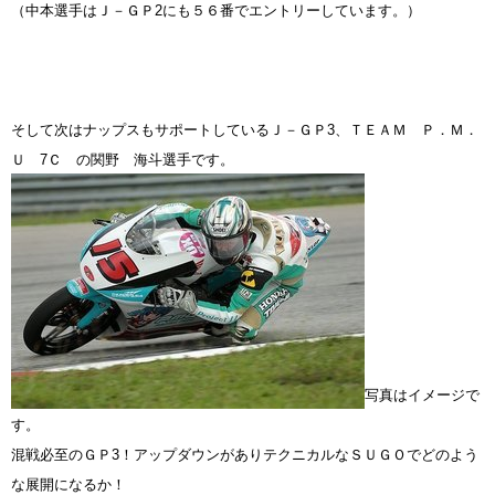
（中本選手はＪ－ＧＰ2にも５６番でエントリーしています。）
そして次はナップスもサポートしているＪ－ＧＰ3、ＴＥＡＭ Ｐ．Ｍ．
Ｕ 7Ｃ の関野 海斗選手です。
写真はイメージ
で
す。
混戦必至のＧＰ3！アップダウンがありテクニカルなＳＵＧＯでどのよう
な展開になるか！