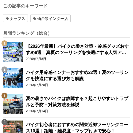
この記事のキーワード
ナップス
仙台泉インター店
月間ランキング（総合）
【2026年最新】バイクの暑さ対策・冷感グッズおす
すめ8選｜真夏のツーリングを快適にする人気アイ
テム
2026年7月8日
バイク用冷感インナーおすすめ22選！夏のツーリン
グを快適にする選び方も解説
2026年7月20日
夏の暑さでバイクは故障する？起こりやすいトラブ
ルと予防・対策方法を解説
2026年7月14日
バイク初心者におすすめの関東近郊ツーリングコー
ス10選｜距離・難易度・マップ付きで安心！