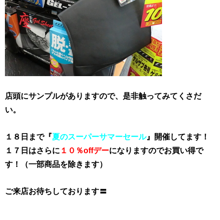
店頭にサンプルがありますので、是非触ってみてくさだ
い。
１８日まで『
夏のスーパーサマーセール
』
開催
してます！
１７日はさらに
１０％offデー
になりますのでお買い得で
す！（一部商品を除きます）
ご来店お待ちしております〓