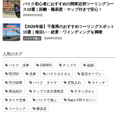
バイク初心者におすすめの関東近郊ツーリングコー
ス10選｜距離・難易度・マップ付きで安心！
2026年5月20日
【2026年版】千葉県のおすすめツーリングスポット
15選｜海沿い・絶景・ワインディングを満喫
2026年6月8日
バイクで遊ぶ
人気のタグ
バイク 洗車
Z900RS
ナップス
福袋
RZ250
洗車
バイクカスタム
新店オープン
竹川由華
バイク タイヤ
空気入れ
スイッチ
商品紹介
ナップス名古屋南店
チタンボルト
タイヤ交換
バイクで遊ぶ
Nap's-ONマガジン
ツーリング
横浜店