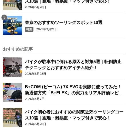
ス10選｜距離・難易度・マップ付きで安心！
2026年5月20日
東京のおすすめツーリングスポット10選
2023年3月21日
特集
おすすめの記事
バイクが駐車中に倒れる原因と対策5選｜転倒防止
テクニックとおすすめアイテム紹介！
2026年6月23日
B+COM (ビーコム) 7X EVOを実際に使ってみた！
新通信方式「B+FLEX」の実力をリアル評価レビュ
ー
2026年4月7日
バイク初心者におすすめの関東近郊ツーリングコー
ス10選｜距離・難易度・マップ付きで安心！
2026年5月20日