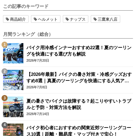
この記事のキーワード
商品紹介
ヘルメット
ナップス
三鷹東八店
月間ランキング（総合）
バイク用冷感インナーおすすめ22選！夏のツーリン
グを快適にする選び方も解説
2026年7月20日
【2026年最新】バイクの暑さ対策・冷感グッズおす
すめ8選｜真夏のツーリングを快適にする人気アイ
テム
2026年7月8日
夏の暑さでバイクは故障する？起こりやすいトラブ
ルと予防・対策方法を解説
2026年7月14日
バイク初心者におすすめの関東近郊ツーリングコー
ス10選｜距離・難易度・マップ付きで安心！