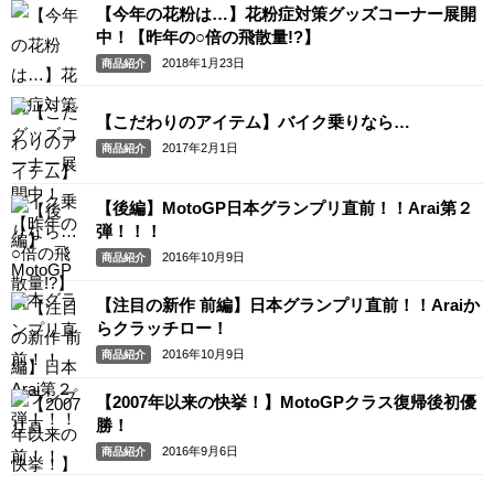
【今年の花粉は…】花粉症対策グッズコーナー展開
中！【昨年の○倍の飛散量!?】
2018年1月23日
商品紹介
【こだわりのアイテム】バイク乗りなら…
2017年2月1日
商品紹介
【後編】MotoGP日本グランプリ直前！！Arai第２
弾！！！
2016年10月9日
商品紹介
【注目の新作 前編】日本グランプリ直前！！Araiか
らクラッチロー！
2016年10月9日
商品紹介
【2007年以来の快挙！】MotoGPクラス復帰後初優
勝！
2016年9月6日
商品紹介