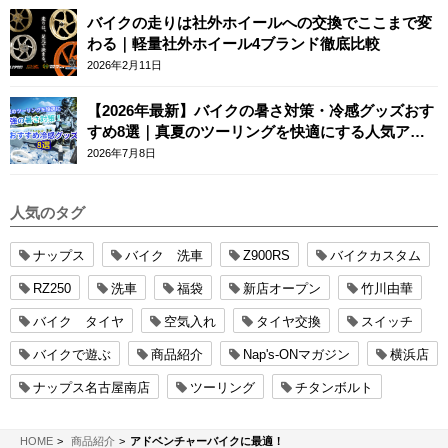
バイクの走りは社外ホイールへの交換でここまで変
わる｜軽量社外ホイール4ブランド徹底比較
2026年2月11日
【2026年最新】バイクの暑さ対策・冷感グッズおす
すめ8選｜真夏のツーリングを快適にする人気アイ
テム
2026年7月8日
人気のタグ
ナップス
バイク 洗車
Z900RS
バイクカスタム
RZ250
洗車
福袋
新店オープン
竹川由華
バイク タイヤ
空気入れ
タイヤ交換
スイッチ
バイクで遊ぶ
商品紹介
Nap's-ONマガジン
横浜店
ナップス名古屋南店
ツーリング
チタンボルト
NAPS-ON マガジン
HOME
商品紹介
アドベンチャーバイクに最適！