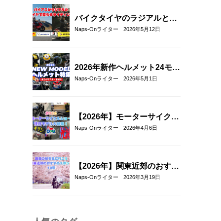
を比較
バイクタイヤのラジアルとバ
イアスの違いとは？特徴・選
Naps-Onライター
2026年5月12日
び方とおすすめタイヤ8選！
2026年新作ヘルメット24モデ
ル一挙紹介！アラ
Naps-Onライター
2026年5月1日
イ/SHOEI/OGK/HJCの最新グ
ラフィック＆限定モデルまと
め
【2026年】モーターサイクル
ショー注目モデル総まとめ｜
Naps-Onライター
2026年4月6日
新型バイク＆最新ヘルメット
厳選紹介
【2026年】関東近郊のおすす
めお花見ツーリングスポット
Naps-Onライター
2026年3月19日
10選｜春に走りたい桜の名所
を厳選