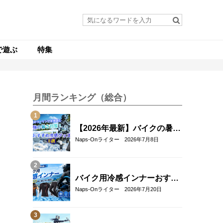
で遊ぶ
特集
月間ランキング（総合）
【2026年最新】バイクの暑さ
対策・冷感グッズおすすめ8
Naps-Onライター
2026年7月8日
選｜真夏のツーリングを快適
にする人気アイテム
バイク用冷感インナーおすす
め22選！夏のツーリングを快
Naps-Onライター
2026年7月20日
適にする選び方も解説