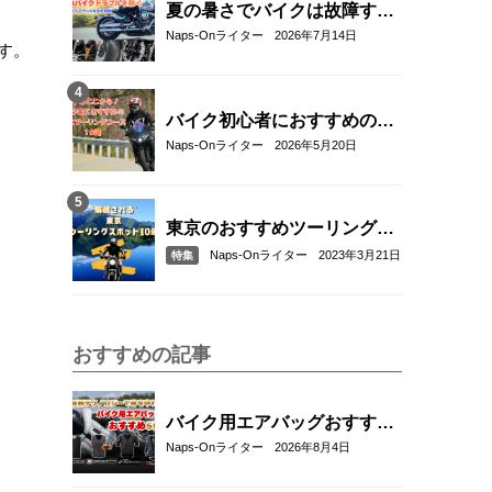
夏の暑さでバイクは故障す
る？起こりやすいトラブルと
Naps-Onライター
2026年7月14日
す。
予防・対策方法を解説
バイク初心者におすすめの関
東近郊ツーリングコース10選
Naps-Onライター
2026年5月20日
｜距離・難易度・マップ付き
で安心！
東京のおすすめツーリングス
ポット10選
Naps-Onライター
2023年3月21日
特集
おすすめの記事
バイク用エアバッグおすすめ
5選！｜RSタイチ・HYOD・
Naps-Onライター
2026年8月4日
アルパインスターズ・hit-air