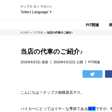
ナップス-オン マガジン
Select Language
▼
PIT関連
NAPS-ON マガジン
HOME
PIT関連
当店の代車のご紹介♪
当店の代車のご紹介♪
2016年8月5日 更新
2016年6月22日 公開
PIT関連
こんにちは！ナップス相模原店デス。
バイカーにとってはイヤ～な季節である
梅雨
ですが、