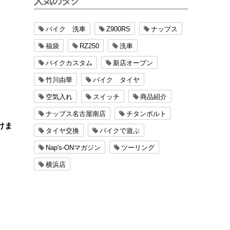
人気のタグ
バイク 洗車
Z900RS
ナップス
福袋
RZ250
洗車
バイクカスタム
新店オープン
竹川由華
バイク タイヤ
空気入れ
スイッチ
商品紹介
ナップス名古屋南店
チタンボルト
けま
タイヤ交換
バイクで遊ぶ
Nap's-ONマガジン
ツーリング
横浜店