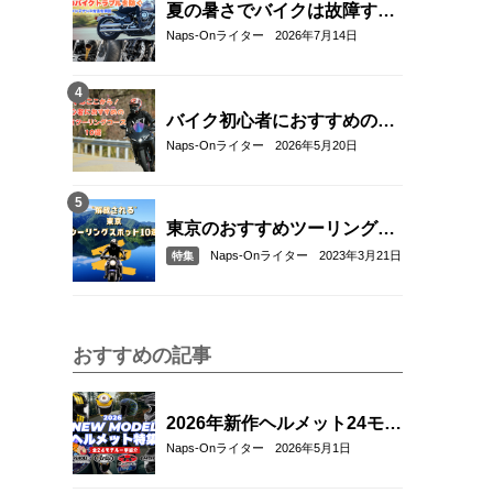
夏の暑さでバイクは故障す
る？起こりやすいトラブルと
Naps-Onライター
2026年7月14日
予防・対策方法を解説
バイク初心者におすすめの関
東近郊ツーリングコース10選
Naps-Onライター
2026年5月20日
｜距離・難易度・マップ付き
で安心！
東京のおすすめツーリングス
ポット10選
Naps-Onライター
2023年3月21日
特集
おすすめの記事
2026年新作ヘルメット24モデ
ル一挙紹介！アラ
Naps-Onライター
2026年5月1日
イ/SHOEI/OGK/HJCの最新グ