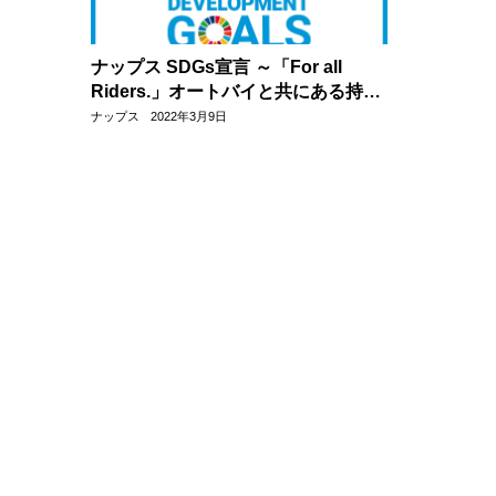
ナップス SDGs宣言 ～「For all
Riders.」オートバイと共にある持続
可能な社会の実現に向けて ～
ナップス
2022年3月9日