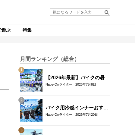
で遊ぶ
特集
月間ランキング（総合）
【2026年最新】バイクの暑さ
対策・冷感グッズおすすめ8
Naps-Onライター
2026年7月8日
選｜真夏のツーリングを快適
にする人気アイテム
バイク用冷感インナーおすす
め22選！夏のツーリングを快
Naps-Onライター
2026年7月20日
適にする選び方も解説