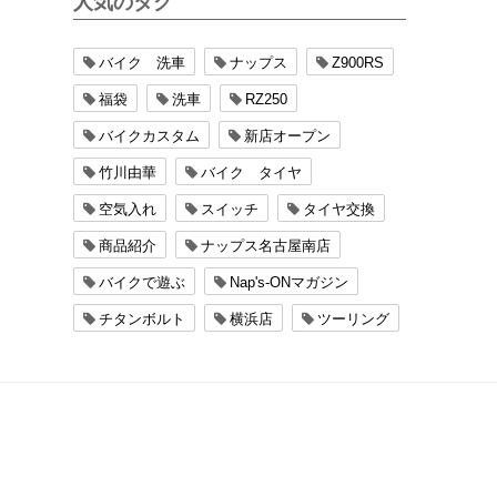
人気のタグ
バイク 洗車
ナップス
Z900RS
福袋
洗車
RZ250
バイクカスタム
新店オープン
竹川由華
バイク タイヤ
空気入れ
スイッチ
タイヤ交換
商品紹介
ナップス名古屋南店
バイクで遊ぶ
Nap's-ONマガジン
チタンボルト
横浜店
ツーリング