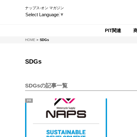
ナップス-オン マガジン
Select Language
▼
PIT関連
NAPS-ON マガジン
HOME
SDGs
SDGs
SDGsの記事一覧
PR