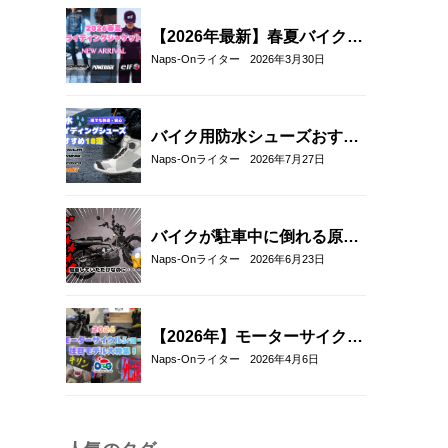
ラフィック＆限定モデルまと
め
【2026年最新】春夏バイクジ
ャケットおすすめ33選！｜タ
Naps-Onライター
2026年3月30日
イチ・コミネ・パワーエイ
ジ・エルフ・エースカフェロ
ンドン
バイク用防水シューズおすす
め18選！雨の日も快適なライ
Naps-Onライター
2026年7月27日
ディングを実現
バイクが駐車中に倒れる原因
と対策5選｜転倒防止テクニ
Naps-Onライター
2026年6月23日
ックとおすすめアイテム紹
介！
【2026年】モーターサイクル
ショー注目モデル総まとめ｜
Naps-Onライター
2026年4月6日
新型バイク＆最新ヘルメット
厳選紹介