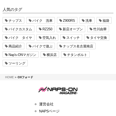
人気のタグ
ナップス
バイク 洗車
Z900RS
洗車
福袋
バイクカスタム
RZ250
新店オープン
竹川由華
バイク タイヤ
空気入れ
スイッチ
タイヤ交換
商品紹介
バイクで遊ぶ
ナップス名古屋南店
Nap's-ONマガジン
横浜店
チタンボルト
ツーリング
NAPS-ON マガジン
HOME
OXフォード
運営会社
NAPSページ