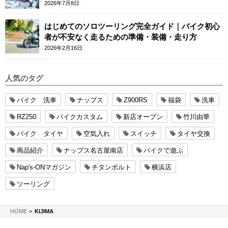
テム
2026年7月8日
はじめてのソロツーリング完全ガイド｜バイク初心
者が不安なく走るための準備・装備・走り方
2026年2月16日
人気のタグ
バイク 洗車
ナップス
Z900RS
福袋
洗車
RZ250
バイクカスタム
新店オープン
竹川由華
バイク タイヤ
空気入れ
スイッチ
タイヤ交換
商品紹介
ナップス名古屋南店
バイクで遊ぶ
Nap's-ONマガジン
チタンボルト
横浜店
ツーリング
NAPS-ON マガジン
HOME
KIJIMA