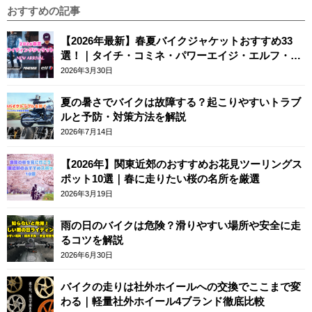
おすすめの記事
【2026年最新】春夏バイクジャケットおすすめ33
選！｜タイチ・コミネ・パワーエイジ・エルフ・エ
ースカフェロンドン
2026年3月30日
夏の暑さでバイクは故障する？起こりやすいトラブ
ルと予防・対策方法を解説
2026年7月14日
【2026年】関東近郊のおすすめお花見ツーリングス
ポット10選｜春に走りたい桜の名所を厳選
2026年3月19日
雨の日のバイクは危険？滑りやすい場所や安全に走
るコツを解説
2026年6月30日
バイクの走りは社外ホイールへの交換でここまで変
わる｜軽量社外ホイール4ブランド徹底比較