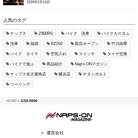
2026年2月11日
人気のタグ
ナップス
Z900RS
バイク 洗車
バイクカスタム
洗車
福袋
RZ250
新店オープン
竹川由華
バイク タイヤ
空気入れ
スイッチ
タイヤ交換
バイクで遊ぶ
商品紹介
Nap's-ONマガジン
ナップス名古屋南店
横浜店
チタンボルト
ツーリング
NAPS-ON マガジン
HOME
GSX-R600
運営会社