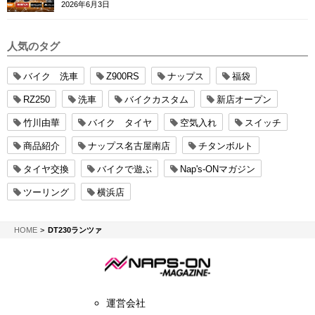
2026年6月3日
人気のタグ
バイク 洗車
Z900RS
ナップス
福袋
RZ250
洗車
バイクカスタム
新店オープン
竹川由華
バイク タイヤ
空気入れ
スイッチ
商品紹介
ナップス名古屋南店
チタンボルト
タイヤ交換
バイクで遊ぶ
Nap's-ONマガジン
ツーリング
横浜店
NAPS-ON マガジン
HOME
DT230ランツァ
運営会社