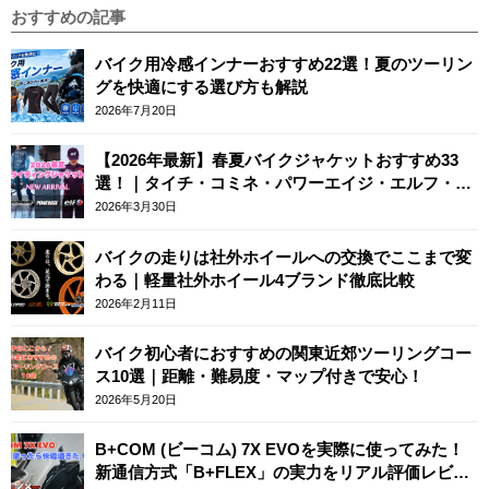
おすすめの記事
バイク用冷感インナーおすすめ22選！夏のツーリン
グを快適にする選び方も解説
2026年7月20日
【2026年最新】春夏バイクジャケットおすすめ33
選！｜タイチ・コミネ・パワーエイジ・エルフ・エ
ースカフェロンドン
2026年3月30日
バイクの走りは社外ホイールへの交換でここまで変
わる｜軽量社外ホイール4ブランド徹底比較
2026年2月11日
バイク初心者におすすめの関東近郊ツーリングコー
ス10選｜距離・難易度・マップ付きで安心！
2026年5月20日
B+COM (ビーコム) 7X EVOを実際に使ってみた！
新通信方式「B+FLEX」の実力をリアル評価レビュ