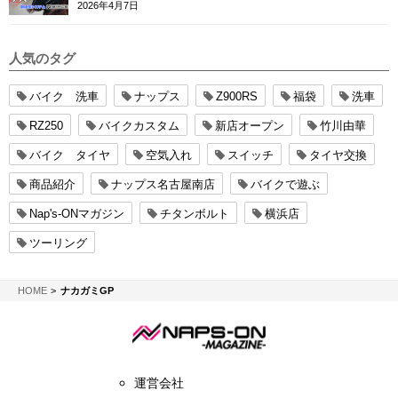
ー
2026年4月7日
人気のタグ
バイク 洗車
ナップス
Z900RS
福袋
洗車
RZ250
バイクカスタム
新店オープン
竹川由華
バイク タイヤ
空気入れ
スイッチ
タイヤ交換
商品紹介
ナップス名古屋南店
バイクで遊ぶ
Nap's-ONマガジン
チタンボルト
横浜店
ツーリング
NAPS-ON マガジン
HOME
ナカガミGP
運営会社