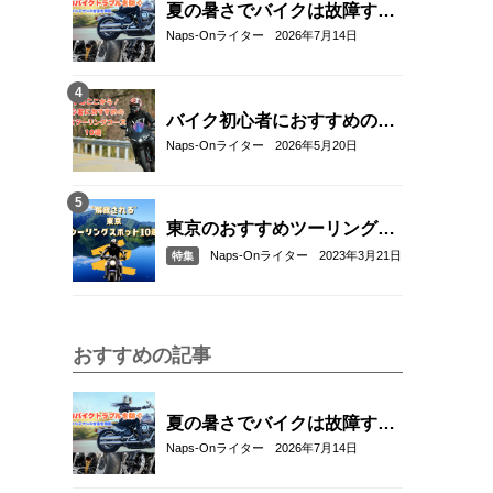
夏の暑さでバイクは故障す
る？起こりやすいトラブルと
Naps-Onライター
2026年7月14日
予防・対策方法を解説
バイク初心者におすすめの関
東近郊ツーリングコース10選
Naps-Onライター
2026年5月20日
｜距離・難易度・マップ付き
で安心！
東京のおすすめツーリングス
ポット10選
Naps-Onライター
2023年3月21日
特集
おすすめの記事
夏の暑さでバイクは故障す
る？起こりやすいトラブルと
Naps-Onライター
2026年7月14日
予防・対策方法を解説