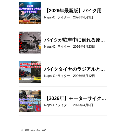
【2026年最新版】バイク用イ
ンカムおすすめ7選｜選び方
Naps-Onライター
2026年6月3日
とメッシュ通信対応モデルも
紹介！
バイクが駐車中に倒れる原因
と対策5選｜転倒防止テクニ
Naps-Onライター
2026年6月23日
ックとおすすめアイテム紹
介！
バイクタイヤのラジアルとバ
イアスの違いとは？特徴・選
Naps-Onライター
2026年5月12日
び方とおすすめタイヤ8選！
【2026年】モーターサイクル
ショー注目モデル総まとめ｜
Naps-Onライター
2026年4月6日
新型バイク＆最新ヘルメット
厳選紹介