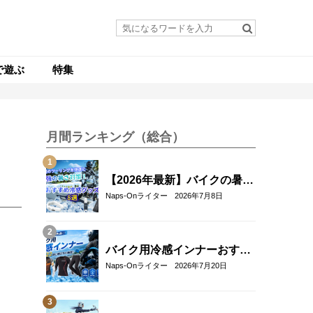
で遊ぶ
特集
月間ランキング（総合）
【2026年最新】バイクの暑さ
対策・冷感グッズおすすめ8
Naps-Onライター
2026年7月8日
選｜真夏のツーリングを快適
にする人気アイテム
バイク用冷感インナーおすす
め22選！夏のツーリングを快
Naps-Onライター
2026年7月20日
適にする選び方も解説