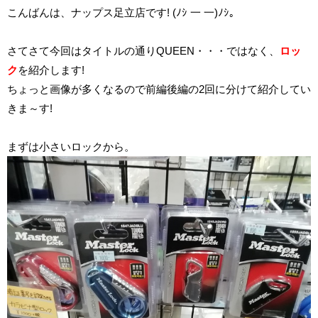
こんばんは、ナップス足立店です! (ﾉｼ 一 一)ﾉｼ。
さてさて今回はタイトルの通りQUEEN・・・ではなく、
ロッ
ク
を紹介します!
ちょっと画像が多くなるので前編後編の2回に分けて紹介してい
きま～す!
まずは小さいロックから。