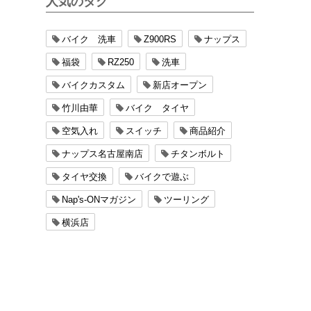
人気のタグ
バイク 洗車
Z900RS
ナップス
福袋
RZ250
洗車
バイクカスタム
新店オープン
竹川由華
バイク タイヤ
空気入れ
スイッチ
商品紹介
ナップス名古屋南店
チタンボルト
タイヤ交換
バイクで遊ぶ
Nap's-ONマガジン
ツーリング
横浜店