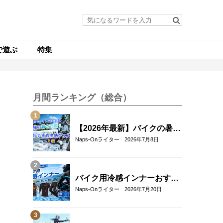
で遊ぶ
特集
月間ランキング（総合）
【2026年最新】バイクの暑さ
対策・冷感グッズおすすめ8
Naps-Onライター
2026年7月8日
選｜真夏のツーリングを快適
にする人気アイテム
バイク用冷感インナーおすす
め22選！夏のツーリングを快
Naps-Onライター
2026年7月20日
適にする選び方も解説