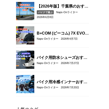
を比較
【2026年版】千葉県のおすす
めツーリングスポット15選｜
Naps-Onライター
バイクで遊ぶ
海沿い・絶景・ワインディン
2026年6月8日
グを満喫
B+COM (ビーコム) 7X EVOを
実際に使ってみた！新通信方
Naps-Onライター
2026年4月7日
式「B+FLEX」の実力をリア
ル評価レビュー
バイク用防水シューズおすす
め18選！雨の日も快適なライ
Naps-Onライター
2026年7月27日
ディングを実現
バイク用冷感インナーおすす
め22選！夏のツーリングを快
Naps-Onライター
2026年7月20日
適にする選び方も解説