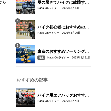
から
夏の暑さでバイクは故障す
る？起こりやすいトラブルと
Naps-Onライター
2026年7月14日
予防・対策方法を解説
バイク初心者におすすめの関
東近郊ツーリングコース10選
Naps-Onライター
2026年5月20日
｜距離・難易度・マップ付き
で安心！
東京のおすすめツーリングス
ポット10選
Naps-Onライター
2023年3月21日
特集
おすすめの記事
バイク用エアバッグおすすめ
5選！｜RSタイチ・HYOD・
Naps-Onライター
2026年8月4日
アルパインスターズ・hit-air