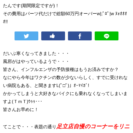
たんです(期間限定ですが)！
その費用はパーツ代だけで総額60万円オーバーw|;ﾟﾛﾟ|w ﾇｫｵｵｵ
ｵ!!
だいぶ寒くなってきました・・・
風邪がはやっているようで・・・
皆さん、インフルエンザの予防接種はもうお済みですか？
なにやら今年はワクチンの数が少ないらしく、すでに受けれな
い病院もある、と聞きますL(ﾟ□ﾟ)」ｵｰﾏｲｶﾞ!
かかってしまうと大好きなバイクにも乗れなくなってしまいま
すよ(ＴｍＴ)ｳｩｩ･･･
皆さんお早めに！
足立店自慢のコーナーをリニ
てことで・・・表題の通り