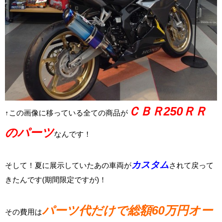
ＣＢＲ250ＲＲ
↑この画像に移っている全ての商品が
のパーツ
なんです！
カスタム
そして！夏に展示していたあの車両が
されて戻って
きたんです(期間限定ですが)！
パーツ代だけで総額60万円オー
その費用は