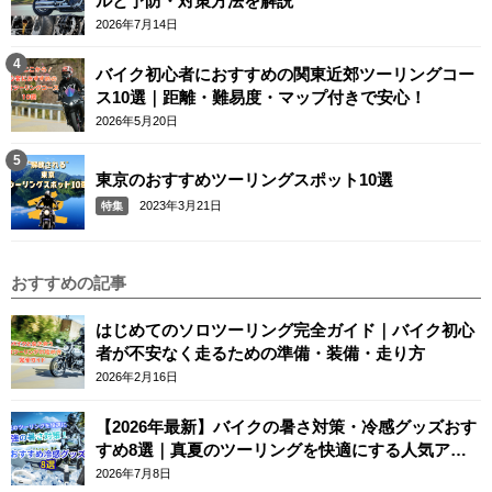
ルと予防・対策方法を解説
2026年7月14日
バイク初心者におすすめの関東近郊ツーリングコー
ス10選｜距離・難易度・マップ付きで安心！
2026年5月20日
東京のおすすめツーリングスポット10選
2023年3月21日
特集
おすすめの記事
はじめてのソロツーリング完全ガイド｜バイク初心
者が不安なく走るための準備・装備・走り方
2026年2月16日
【2026年最新】バイクの暑さ対策・冷感グッズおす
すめ8選｜真夏のツーリングを快適にする人気アイ
テム
2026年7月8日