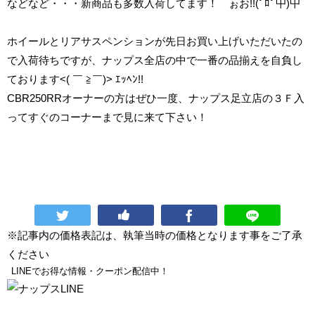
などなど・・・新商品も多数入荷してます！ ぉお!!(ﾟﾛﾟ屮)屮
ホイールとリアサスペンションが先日お買い上げいただいたの
で入荷待ちですが、ナップス全店の中で一番の品揃えを自負し
ております<( ￣ ≧￣)> ｴｯﾍﾝ!!
CBR250RRオーナーの方はぜひ一度、ナップス足立店の３Ｆ入
ってすぐのコーナーまで見に来て下さい！
※記事内の価格表記は、執筆当時の価格となります事をご了承
ください
LINEでお得な情報・クーポン配信中！