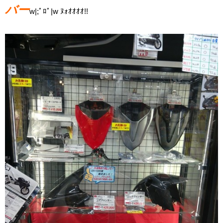
バー
w|;ﾟﾛﾟ|w ﾇｫｵｵｵｵ!!