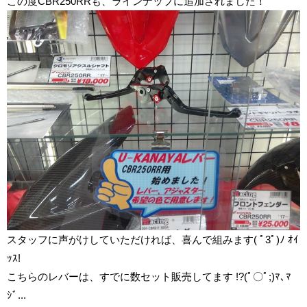
この度CBR250RRも、ラインナップに追加されました！
スタッフに声がけしていただければ、喜んで組みます( ﾟ3ﾟ)ﾉ ｵｲ
ｯｽ!
こちらのレバーは、すでに数セット販売してます !?(ﾟ〇ﾟ;)ﾏ､ﾏ
ｼﾞ...