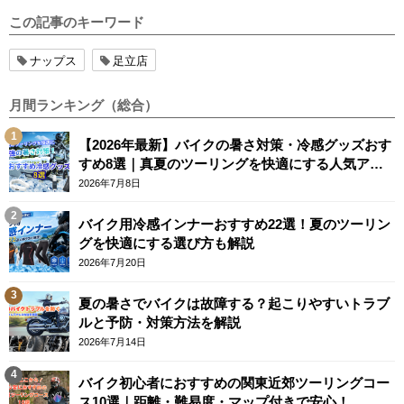
この記事のキーワード
ナップス
足立店
月間ランキング（総合）
【2026年最新】バイクの暑さ対策・冷感グッズおす
すめ8選｜真夏のツーリングを快適にする人気アイ
テム
2026年7月8日
バイク用冷感インナーおすすめ22選！夏のツーリン
グを快適にする選び方も解説
2026年7月20日
夏の暑さでバイクは故障する？起こりやすいトラブ
ルと予防・対策方法を解説
2026年7月14日
バイク初心者におすすめの関東近郊ツーリングコー
ス10選｜距離・難易度・マップ付きで安心！