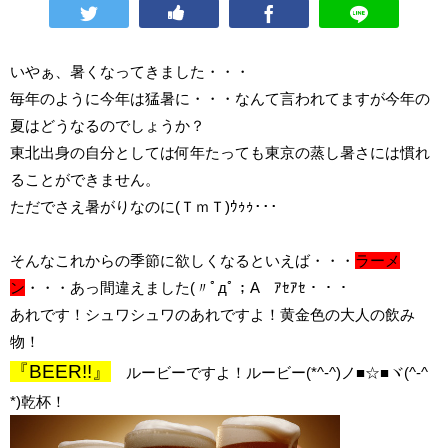
いやぁ、暑くなってきました・・・
毎年のように今年は猛暑に・・・なんて言われてますが今年の
夏はどうなるのでしょうか？
東北出身の自分としては何年たっても東京の蒸し暑さには慣れ
ることができません。
ただでさえ暑がりなのに(ＴｍＴ)ｳｩｩ･･･
そんなこれからの季節に欲しくなるといえば・・・
ラーメ
ン
・・・あっ間違えました(〃ﾟдﾟ；A ｱｾｱｾ・・・
あれです！シュワシュワのあれですよ！黄金色の大人の飲み
物！
『BEER!!』
ルービーですよ！ルービー(*^-^)ノ■☆■ヾ(^-^
*)乾杯！