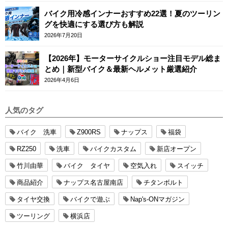
バイク用冷感インナーおすすめ22選！夏のツーリン
グを快適にする選び方も解説
2026年7月20日
【2026年】モーターサイクルショー注目モデル総ま
とめ｜新型バイク＆最新ヘルメット厳選紹介
2026年4月6日
人気のタグ
バイク 洗車
Z900RS
ナップス
福袋
RZ250
洗車
バイクカスタム
新店オープン
竹川由華
バイク タイヤ
空気入れ
スイッチ
商品紹介
ナップス名古屋南店
チタンボルト
タイヤ交換
バイクで遊ぶ
Nap's-ONマガジン
ツーリング
横浜店