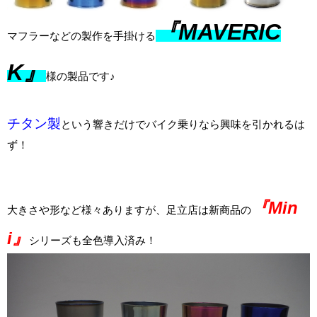
『MAVERIC
マフラーなどの製作を手掛ける
K』
様の製品です♪
チタン製
という響きだけでバイク乗りなら興味を引かれるは
ず！
『Min
大きさや形など様々ありますが、足立店は新商品の
i』
シリーズも全色導入済み！