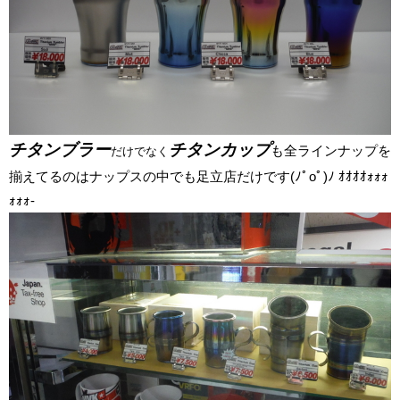
チタンブラー
チタンカップ
も全ラインナップを
だけでなく
揃えてるのはナップスの中でも足立店だけです(ﾉﾟοﾟ)ﾉ ｵｵｵｵｫｫｫ
ｫｫｫ
-