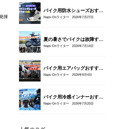
介！
バイク用防水シューズおすす
発揮
め18選！雨の日も快適なライ
Naps-Onライター
2026年7月27日
ディングを実現
夏の暑さでバイクは故障す
る？起こりやすいトラブルと
Naps-Onライター
2026年7月14日
予防・対策方法を解説
バイク用エアバッグおすすめ
5選！｜RSタイチ・HYOD・
Naps-Onライター
2026年8月4日
アルパインスターズ・hit-air
を比較
バイク用冷感インナーおすす
め22選！夏のツーリングを快
Naps-Onライター
2026年7月20日
適にする選び方も解説