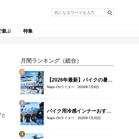
で遊ぶ
特集
月間ランキング（総合）
【2026年最新】バイクの暑さ
対策・冷感グッズおすすめ8
Naps-Onライター
2026年7月8日
選｜真夏のツーリングを快適
にする人気アイテム
バイク用冷感インナーおすす
プと
め22選！夏のツーリングを快
Naps-Onライター
2026年7月20日
適にする選び方も解説