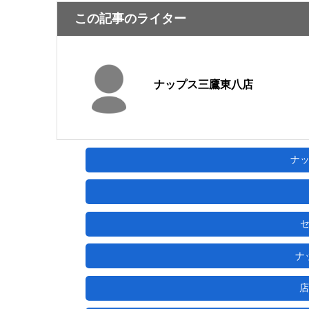
この記事のライター
ナップス三鷹東八店
ナ
ナ
店