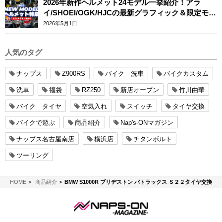
2026年新作ヘルメット24モデル一挙紹介！アラ
イ/SHOEI/OGK/HJCの最新グラフィック＆限定モデ
ルまとめ
2026年5月1日
人気のタグ
ナップス
Z900RS
バイク 洗車
バイクカスタム
洗車
福袋
RZ250
新店オープン
竹川由華
バイク タイヤ
空気入れ
スイッチ
タイヤ交換
バイクで遊ぶ
商品紹介
Nap's-ONマガジン
ナップス名古屋南店
横浜店
チタンボルト
ツーリング
NAPS-ON マガジン
HOME
商品紹介
BMW S1000R ブリヂストン バトラックス Ｓ２２タイヤ交換