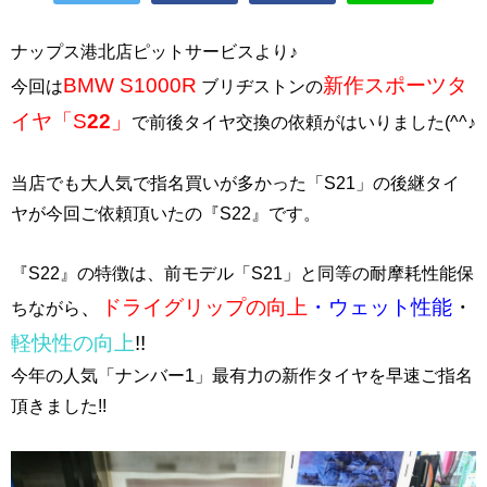
ナップス港北店ピットサービスより♪
BMW S1000R
新作スポーツタ
今回は
ブリヂストンの
イヤ「S
22
」
で前後タイヤ交換の依頼がはいりました(^^♪
当店でも大人気で指名買いが多かった「S21」の後継タイ
ヤが今回ご依頼頂いたの『S22』です。
『S22』の特徴は、前モデル「S21」と同等の耐摩耗性能保
、
ドライグリップの向上
・ウェット性能
・
ちながら
軽快性の向上
!!
今年の人気「ナンバー1」最有力の新作タイヤを早速ご指名
頂きました!!