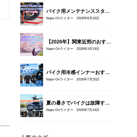
ル評価レビュー
バイク用メンテナンススタン
ドの選び方とおすすめ6選｜
Naps-Onライター
2026年6月16日
初心者でも安心して使える定
番モデルを解説
【2026年】関東近郊のおすす
めお花見ツーリングスポット
Naps-Onライター
2026年3月19日
10選｜春に走りたい桜の名所
を厳選
バイク用冷感インナーおすす
め22選！夏のツーリングを快
Naps-Onライター
2026年7月20日
適にする選び方も解説
夏の暑さでバイクは故障す
る？起こりやすいトラブルと
Naps-Onライター
2026年7月14日
予防・対策方法を解説