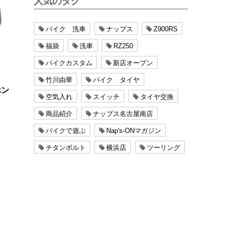
人気のタグ
バイク 洗車
ナップス
Z900RS
福袋
洗車
RZ250
バイクカスタム
新店オープン
竹川由華
バイク タイヤ
ホン
空気入れ
スイッチ
タイヤ交換
商品紹介
ナップス名古屋南店
バイクで遊ぶ
Nap's-ONマガジン
チタンボルト
横浜店
ツーリング