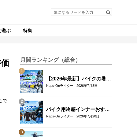
で遊ぶ
特集
月間ランキング（総合）
特価
【2026年最新】バイクの暑さ
対策・冷感グッズおすすめ8
Naps-Onライター
2026年7月8日
選｜真夏のツーリングを快適
にする人気アイテム
ちで
バイク用冷感インナーおすす
め22選！夏のツーリングを快
Naps-Onライター
2026年7月20日
適にする選び方も解説