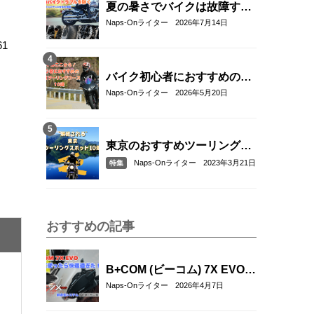
夏の暑さでバイクは故障す
る？起こりやすいトラブルと
Naps-Onライター
2026年7月14日
予防・対策方法を解説
1
バイク初心者におすすめの関
東近郊ツーリングコース10選
Naps-Onライター
2026年5月20日
｜距離・難易度・マップ付き
で安心！
東京のおすすめツーリングス
ポット10選
Naps-Onライター
2023年3月21日
特集
おすすめの記事
B+COM (ビーコム) 7X EVOを
実際に使ってみた！新通信方
Naps-Onライター
2026年4月7日
式「B+FLEX」の実力をリア